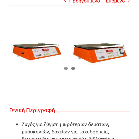
Προηγούμενο
Επόμενο
View
Larger
Image
Γενική Περιγραφή
Ζυγός για ζύγιση μικρότερων δεμάτων,
μπουκαλιών, δοχείων για ταχυδρομεία,
βιομηχανίες, συνεταιρισμούς, διϋλιστήρια