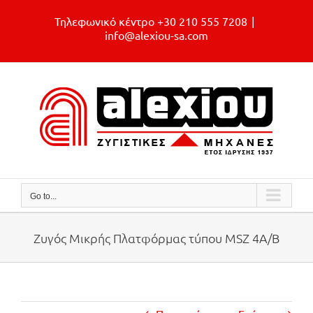
Skip
Τηλεφωνικό κέντρο +30 210 555 7208
|
to
info@alexiou-sa.com
content
Go to...
Ζυγός Μικρής Πλατφόρμας τύπου MSZ 4A/B