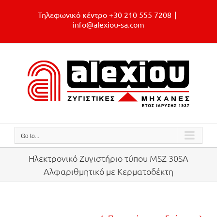
Skip
Τηλεφωνικό κέντρο +30 210 555 7208
|
to
info@alexiou-sa.com
content
Go to...
Ηλεκτρονικό Ζυγιστήριο τύπου MSZ 30SA
Αλφαριθμητικό με Κερματοδέκτη